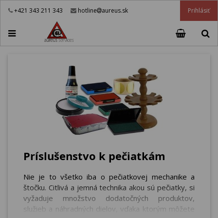
Prihlásiť
+421 343 211 343
hotline
aureus.sk
Príslušenstvo k pečiatkám
Nie je to všetko iba o pečiatkovej mechanike a
štočku. Citlivá a jemná technika akou sú pečiatky, si
vyžaduje množstvo dodatočných produktov,
služieb a náhradných dielov, vďaka ktorým môžete