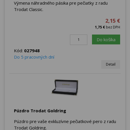
Výmena náhradného pásika pre pečiatky z radu
Trodat Classic.
2,15 €
1,75 €
bez DPH
Do košíka
Kód:
027948
Do 5 pracovných dní
Detail
Púzdro Trodat Goldring
Púzdro pre vaše exkluzívne pečiatkové pero z radu
Trodat Goldring.