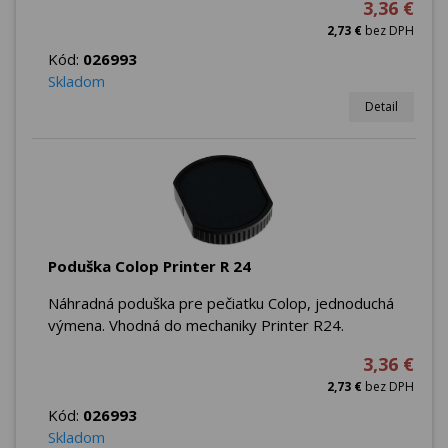
3,36 €
2,73 €
bez DPH
Kód:
026993
Skladom
Detail
Poduška Colop Printer R 24
Náhradná poduška pre pečiatku Colop, jednoduchá
výmena. Vhodná do mechaniky Printer R24.
3,36 €
2,73 €
bez DPH
Kód:
026993
Skladom