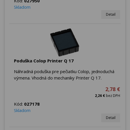
Kód:
027950
Skladom
Detail
Poduška Colop Printer Q 17
Náhradná poduška pre pečiatku Colop, jednoduchá
výmena. Vhodná do mechaniky Printer Q 17.
2,78 €
2,26 €
bez DPH
Kód:
027178
Skladom
Detail