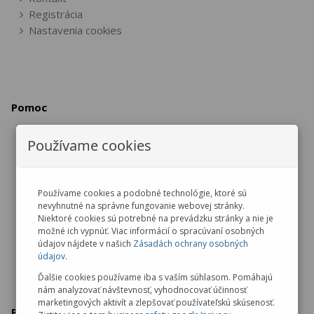
Registrácia
Nastavenia cookies
Pomoc
Používame cookies
Vrátenie / výmena tovaru
Reklamácia tovaru
Zrušenie objednávky
Používame cookies a podobné technológie, ktoré sú
nevyhnutné na správne fungovanie webovej stránky.
Ochrana osobných údajov
Niektoré cookies sú potrebné na prevádzku stránky a nie je
možné ich vypnúť. Viac informácií o spracúvaní osobných
údajov nájdete v našich
Zásadách ochrany osobných
údajov
.
Ďalšie cookies používame iba s vaším súhlasom. Pomáhajú
nám analyzovať návštevnosť, vyhodnocovať účinnosť
marketingových aktivít a zlepšovať používateľskú skúsenosť.
Predajňa v Malackách