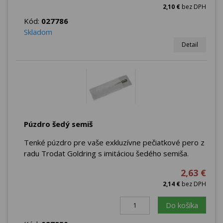
2,10 €
bez DPH
Kód:
027786
Skladom
Detail
Púzdro šedý semiš
Tenké púzdro pre vaše exkluzívne pečiatkové pero z
radu Trodat Goldring s imitáciou šedého semiša.
2,63 €
2,14 €
bez DPH
Do košíka