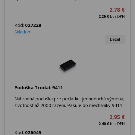
2,78 €
2,26 €
bez DPH
Kód:
027228
Skladom
Detail
Poduška Trodat 9411
Náhradná poduška pre pečiatku, jednoduchá výmena,
životnosť až 2000 razení. Pasuje do mechaniky 9411.
2,95 €
2,40 €
bez DPH
Kód:
026045