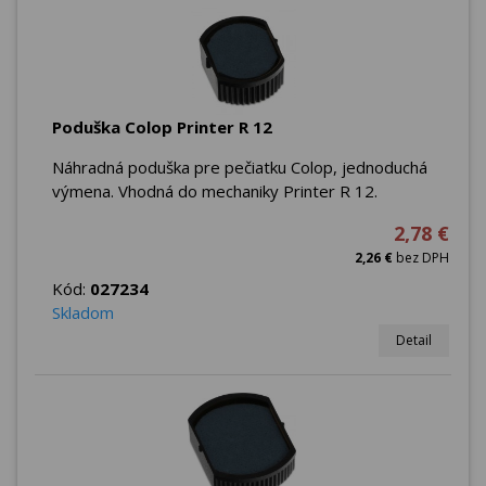
Poduška Colop Printer R 12
Náhradná poduška pre pečiatku Colop, jednoduchá
výmena. Vhodná do mechaniky Printer R 12.
2,78 €
2,26 €
bez DPH
Kód:
027234
Skladom
Detail