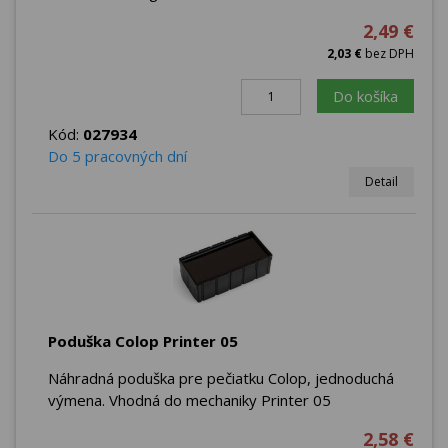
2,49 €
2,03 €
bez DPH
Do košíka
Kód:
027934
Do 5 pracovných dní
Detail
Poduška Colop Printer 05
Náhradná poduška pre pečiatku Colop, jednoduchá
výmena. Vhodná do mechaniky Printer 05
2,58 €