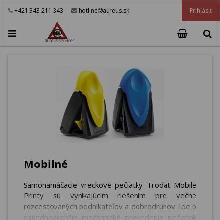
Prihlásiť
+421 343 211 343
hotline
aureus.sk
Mobilné
Samonamáčacie vreckové pečiatky Trodat Mobile
Printy sú vynikajúcim riešením pre večne
rozcestovaných podnikateľov a dobrodruhov. Ide o
najjednoduchšie mechanické prevedenie pečiatok