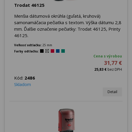
Trodat 46125
Menšia dátumová okrúhla (guľatá, kruhová)
samonamáčacia pečiatka s textom. Výška dátumu 2,8
mm. Ďalšie označenie pečiatky: Trodat 46125, Printy
46125.
Veľkosť odtlačku:
25 mm
Farby odtlačku:
Cena s výrobou
31,77 €
25,83 €
bez DPH
Kód:
2486
Skladom
Detail