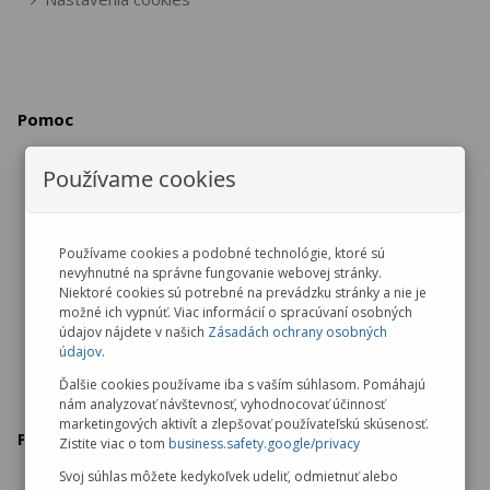
Pomoc
Používame cookies
Vrátenie / výmena tovaru
Reklamácia tovaru
Zrušenie objednávky
Používame cookies a podobné technológie, ktoré sú
nevyhnutné na správne fungovanie webovej stránky.
Ochrana osobných údajov
Niektoré cookies sú potrebné na prevádzku stránky a nie je
možné ich vypnúť. Viac informácií o spracúvaní osobných
údajov nájdete v našich
Zásadách ochrany osobných
údajov
.
Ďalšie cookies používame iba s vaším súhlasom. Pomáhajú
nám analyzovať návštevnosť, vyhodnocovať účinnosť
marketingových aktivít a zlepšovať používateľskú skúsenosť.
Predajňa v Malackách
Zistite viac o tom
business.safety.google/privacy
Svoj súhlas môžete kedykoľvek udeliť, odmietnuť alebo