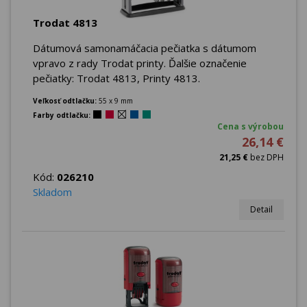
Trodat 4813
Dátumová samonamáčacia pečiatka s dátumom
vpravo z rady Trodat printy. Ďalšie označenie
pečiatky: Trodat 4813, Printy 4813.
Veľkosť odtlačku:
55 x 9 mm
Farby odtlačku:
Cena s výrobou
26,14 €
21,25 €
bez DPH
Kód:
026210
Skladom
Detail