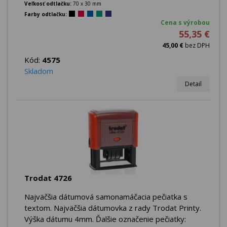
Veľkosť odtlačku:
70 x 30 mm
Farby odtlačku:
Cena s výrobou
55,35 €
45,00 €
bez DPH
Kód:
4575
Skladom
Detail
Trodat 4726
Najväčšia dátumová samonamáčacia pečiatka s
textom. Najväčšia dátumovka z rady Trodat Printy.
Výška dátumu 4mm. Ďalšie označenie pečiatky: