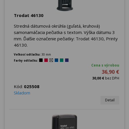
Trodat 46130
Stredná dátumová okrúhla (guľatá, kruhová)
samonamáčacia pečiatka s textom. Výška dátumu 3
mm. Ďalšie označenie pečiatky: Trodat 46130, Printy
46130.
Veľkosť odtlačku:
30 mm
Farby odtlačku:
Cena s výrobou
36,90 €
30,00 €
bez DPH
Kód:
025508
Skladom
Detail