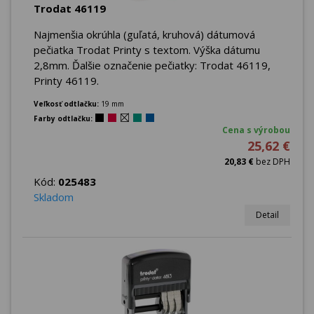
Trodat 46119
Najmenšia okrúhla (guľatá, kruhová) dátumová
pečiatka Trodat Printy s textom. Výška dátumu
2,8mm. Ďalšie označenie pečiatky: Trodat 46119,
Printy 46119.
Veľkosť odtlačku:
19 mm
Farby odtlačku:
Cena s výrobou
25,62 €
20,83 €
bez DPH
Kód:
025483
Skladom
Detail