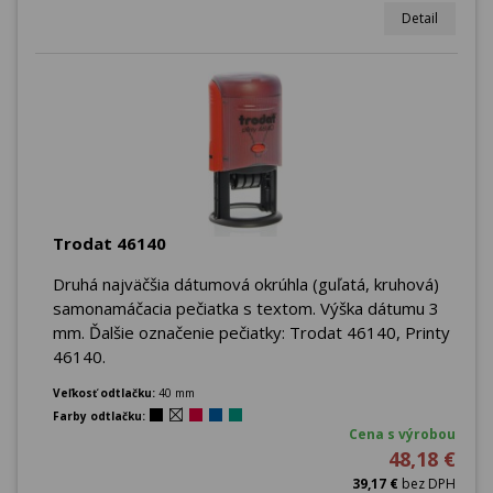
Detail
Trodat 46140
Druhá najväčšia dátumová okrúhla (guľatá, kruhová)
samonamáčacia pečiatka s textom. Výška dátumu 3
mm. Ďalšie označenie pečiatky: Trodat 46140, Printy
46140.
Veľkosť odtlačku:
40 mm
Farby odtlačku:
Cena s výrobou
48,18 €
39,17 €
bez DPH