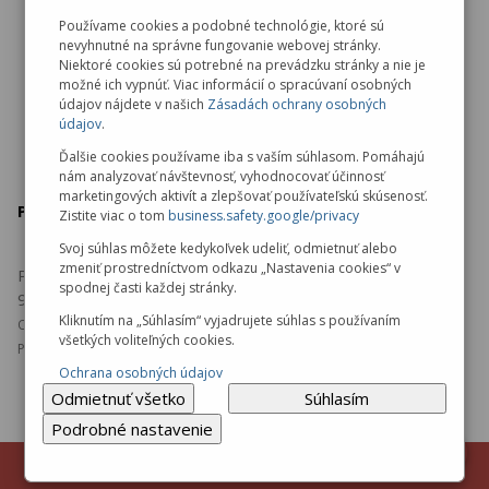
Zrušenie objednávky
Používame cookies a podobné technológie, ktoré sú
nevyhnutné na správne fungovanie webovej stránky.
Ochrana osobných údajov
Niektoré cookies sú potrebné na prevádzku stránky a nie je
možné ich vypnúť. Viac informácií o spracúvaní osobných
údajov nájdete v našich
Zásadách ochrany osobných
údajov
.
Ďalšie cookies používame iba s vaším súhlasom. Pomáhajú
nám analyzovať návštevnosť, vyhodnocovať účinnosť
marketingových aktivít a zlepšovať používateľskú skúsenosť.
Predajňa v Malackách
Zistite viac o tom
business.safety.google/privacy
Svoj súhlas môžete kedykoľvek udeliť, odmietnuť alebo
zmeniť prostredníctvom odkazu „Nastavenia cookies“ v
Pezinská 5103
spodnej časti každej stránky.
901 01 Malacky
Kliknutím na „Súhlasím“ vyjadrujete súhlas s používaním
Otváracie hodiny:
všetkých voliteľných cookies.
Pondelok - Piatok: 08:00 - 16:30
Ochrana osobných údajov
Odmietnuť všetko
Súhlasím
Podrobné nastavenie
© 2026 Aureus Services, s.r.o., všetky práva vyhradené.