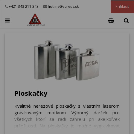
Prihlásiť
+421 343 211 343
hotline
aureus.sk
Ploskačky
Kvalitné nerezové ploskačky s vlastním laserom
gravírovaným motívom. Výborný darček pre
všetkých ktorí sa radi zahrejú pri akejkoľvek
príležitosti. Na ploskačky je možné vygravírovať
akýkoľvek text grafiku alebo dokonca aj fotografiu.