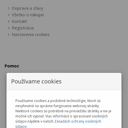
Doprava a zľavy
Všetko o nákupe
Kontakt
Registrácia
Nastavenia cookies
Pomoc
Používame cookies
Vrátenie / výmena tovaru
Reklamácia tovaru
Zrušenie objednávky
Používame cookies a podobné technológie, ktoré sú
nevyhnutné na správne fungovanie webovej stránky.
Ochrana osobných údajov
Niektoré cookies sú potrebné na prevádzku stránky a nie je
možné ich vypnúť. Viac informácií o spracúvaní osobných
údajov nájdete v našich
Zásadách ochrany osobných
údajov
.