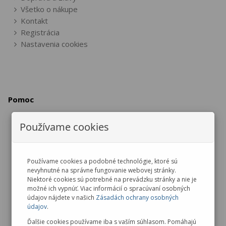
Všetko o nákupe
Kontakt
Registrácia
Nastavenia cookies
Pomoc
Používame cookies
Vrátenie / výmena tovaru
Reklamácia tovaru
Zrušenie objednávky
Používame cookies a podobné technológie, ktoré sú
nevyhnutné na správne fungovanie webovej stránky.
Ochrana osobných údajov
Niektoré cookies sú potrebné na prevádzku stránky a nie je
možné ich vypnúť. Viac informácií o spracúvaní osobných
údajov nájdete v našich
Zásadách ochrany osobných
údajov
.
Ďalšie cookies používame iba s vaším súhlasom. Pomáhajú