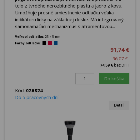
telo z tvrdého nerozbitného plastu a jadro z kovu.
Umožňuje presné umiestnenie odtlačku vďaka
indikátoru linky na základnej doske. Má integrovaný
samonamáčací mechanizmus s atramentovou...
Veľkosť odtlačku:
23 x 5 mm
Farby odtlačku:
91,74 €
96,07 €
74,59 €
bez DPH
Do košíka
Kód:
026824
Do 5 pracovných dní
Detail