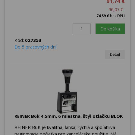
91,74 €
96,07 €
74,59 €
bez DPH
Do košíka
Kód:
027353
Do 5 pracovných dní
Detail
REINER B6k 4.5mm, 6 miestna, štýl otlačku BLOK
REINER B6K je kvalitná, ľahká, rýchla a spoľahlivá
paginovacia pečiatka pre kancelárske použitie. Má