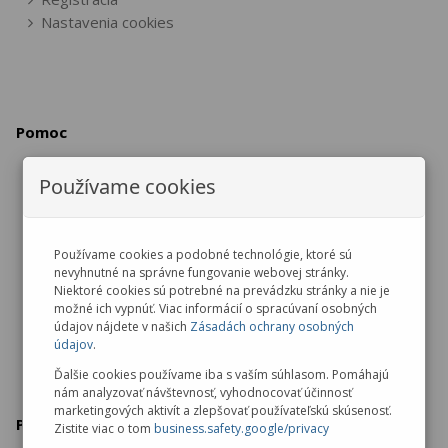
Nastavenia cookies
Pomoc
Používame cookies
Vrátenie / výmena tovaru
Reklamácia tovaru
Zrušenie objednávky
Používame cookies a podobné technológie, ktoré sú
nevyhnutné na správne fungovanie webovej stránky.
Ochrana osobných údajov
Niektoré cookies sú potrebné na prevádzku stránky a nie je
možné ich vypnúť. Viac informácií o spracúvaní osobných
údajov nájdete v našich
Zásadách ochrany osobných
údajov
.
Ďalšie cookies používame iba s vaším súhlasom. Pomáhajú
nám analyzovať návštevnosť, vyhodnocovať účinnosť
marketingových aktivít a zlepšovať používateľskú skúsenosť.
Predajňa v Malackách
Zistite viac o tom
business.safety.google/privacy