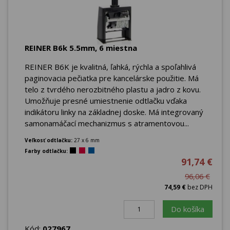
REINER B6k 5.5mm, 6 miestna
REINER B6K je kvalitná, ľahká, rýchla a spoľahlivá
paginovacia pečiatka pre kancelárske použitie. Má
telo z tvrdého nerozbitného plastu a jadro z kovu.
Umožňuje presné umiestnenie odtlačku vďaka
indikátoru linky na základnej doske. Má integrovaný
samonamáčací mechanizmus s atramentovou...
Veľkosť odtlačku:
27 x 6 mm
Farby odtlačku:
91,74 €
96,06 €
74,59 €
bez DPH
Do košíka
Kód:
027967