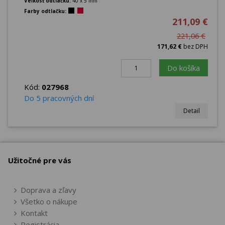
Veľkosť odtlačku:
40 x 5 mm
Farby odtlačku:
211,09 €
221,06 €
171,62 €
bez DPH
Do košíka
Kód:
027968
Do 5 pracovných dní
Detail
Užitočné pre vás
Doprava a zľavy
Všetko o nákupe
Kontakt
Registrácia