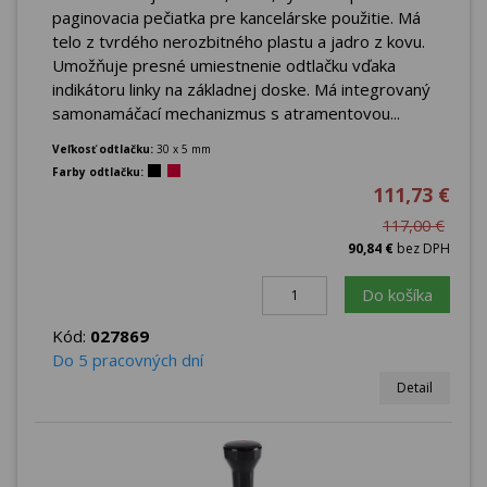
paginovacia pečiatka pre kancelárske použitie. Má
telo z tvrdého nerozbitného plastu a jadro z kovu.
Umožňuje presné umiestnenie odtlačku vďaka
indikátoru linky na základnej doske. Má integrovaný
samonamáčací mechanizmus s atramentovou...
Veľkosť odtlačku:
30 x 5 mm
Farby odtlačku:
111,73 €
117,00 €
90,84 €
bez DPH
Do košíka
Kód:
027869
Do 5 pracovných dní
Detail