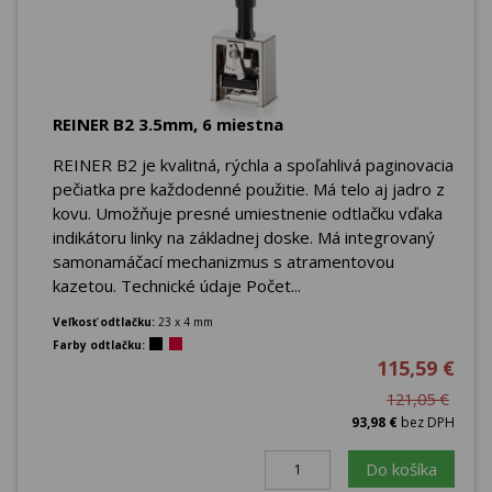
REINER B2 3.5mm, 6 miestna
REINER B2 je kvalitná, rýchla a spoľahlivá paginovacia
pečiatka pre každodenné použitie. Má telo aj jadro z
kovu. Umožňuje presné umiestnenie odtlačku vďaka
indikátoru linky na základnej doske. Má integrovaný
samonamáčací mechanizmus s atramentovou
kazetou. Technické údaje Počet...
Veľkosť odtlačku:
23 x 4 mm
Farby odtlačku:
115,59 €
121,05 €
93,98 €
bez DPH
Do košíka