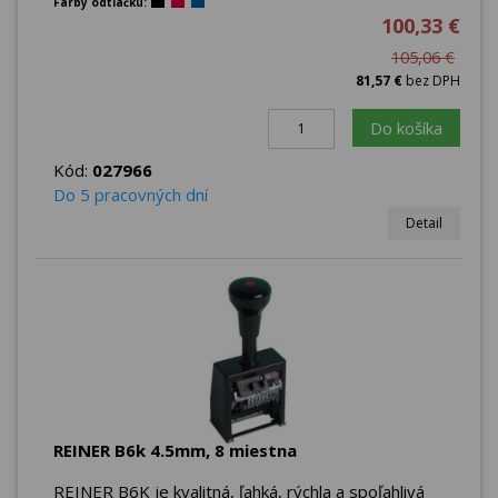
Farby odtlačku:
100,33 €
105,06 €
81,57 €
bez DPH
Do košíka
Kód:
027966
Do 5 pracovných dní
Detail
REINER B6k 4.5mm, 8 miestna
REINER B6K je kvalitná, ľahká, rýchla a spoľahlivá