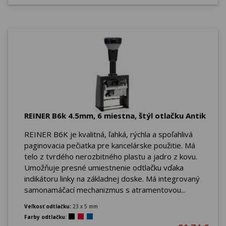
REINER B6k 4.5mm, 6 miestna, štýl otlačku Antik
REINER B6K je kvalitná, ľahká, rýchla a spoľahlivá
paginovacia pečiatka pre kancelárske použitie. Má
telo z tvrdého nerozbitného plastu a jadro z kovu.
Umožňuje presné umiestnenie odtlačku vďaka
indikátoru linky na základnej doske. Má integrovaný
samonamáčací mechanizmus s atramentovou...
Veľkosť odtlačku:
23 x 5 mm
Farby odtlačku: