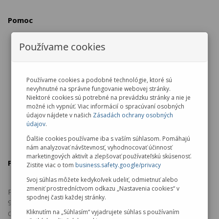
Pomoc
Používame cookies
Vrátenie / výmena tovaru
Reklamácia tovaru
Zrušenie objednávky
Používame cookies a podobné technológie, ktoré sú
nevyhnutné na správne fungovanie webovej stránky.
Ochrana osobných údajov
Niektoré cookies sú potrebné na prevádzku stránky a nie je
možné ich vypnúť. Viac informácií o spracúvaní osobných
údajov nájdete v našich
Zásadách ochrany osobných
údajov
.
Ďalšie cookies používame iba s vaším súhlasom. Pomáhajú
nám analyzovať návštevnosť, vyhodnocovať účinnosť
marketingových aktivít a zlepšovať používateľskú skúsenosť.
Predajňa v Malackách
Zistite viac o tom
business.safety.google/privacy
Svoj súhlas môžete kedykoľvek udeliť, odmietnuť alebo
zmeniť prostredníctvom odkazu „Nastavenia cookies“ v
Pezinská 5103
spodnej časti každej stránky.
901 01 Malacky
Kliknutím na „Súhlasím“ vyjadrujete súhlas s používaním
Otváracie hodiny: