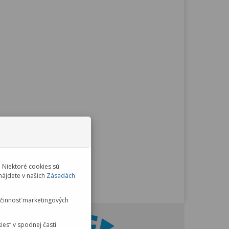
 Niektoré cookies sú
nájdete v našich
Zásadách
účinnosť marketingových
es“ v spodnej časti