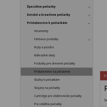
Špeciálne pečiatky
Detské a kreatívne pečiatky
Príslušenstvo k pečiatkám
Atramenty
Farbiace podušky
Kryty a púzdra
Náhradné diely
Podušky pre drevené pečiatky
Príslušenstvo na pečatenie
P
Služby k pečiatkám
Stojany na pečiatky
Cartridge pre elektronické pečiatky
S
Pre reliéfne pečiatky