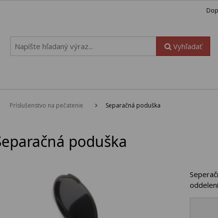
Dop
Vyhľadať
Príslušenstvo na pečatenie
Separačná poduška
Separačná poduška
Seperačn
oddeleni