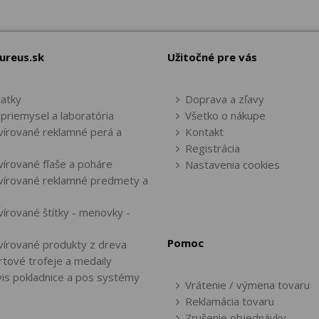
ureus.sk
Užitočné pre vás
iatky
Doprava a zľavy
priemysel a laboratória
Všetko o nákupe
vírované reklamné perá a
Kontakt
Registrácia
vírované fľaše a poháre
Nastavenia cookies
vírované reklamné predmety a
y
vírované štítky - menovky -
Pomoc
vírované produkty z dreva
rtové trofeje a medaily
vis pokladnice a pos systémy
Vrátenie / výmena tovaru
Reklamácia tovaru
Zrušenie objednávky