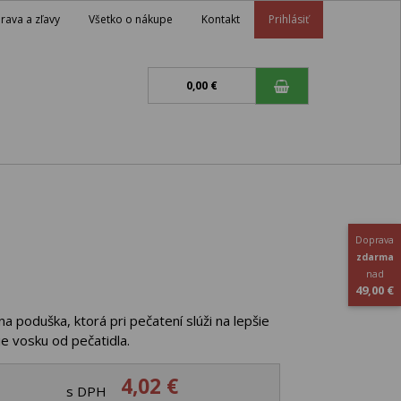
rava a zľavy
Všetko o nákupe
Kontakt
Prihlásiť
0,00 €
Doprava
zdarma
nad
49,00 €
a poduška, ktorá pri pečatení slúži na lepšie
e vosku od pečatidla.
4,02 €
s DPH