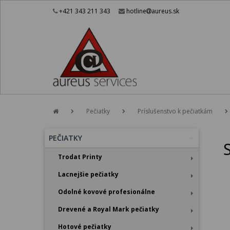
+421 343 211 343
hotline
aureus.sk
Pečiatky
Príslušenstvo k pečiatkám
PEČIATKY
Trodat Printy
Lacnejšie pečiatky
Odolné kovové profesionálne
Drevené a Royal Mark pečiatky
Hotové pečiatky