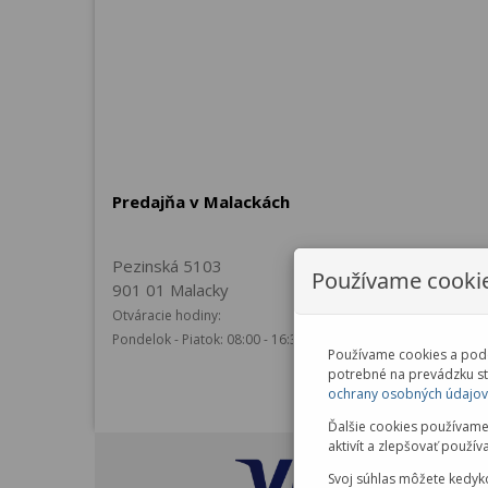
Predajňa v Malackách
Pezinská 5103
Používame cooki
901 01 Malacky
Otváracie hodiny:
Pondelok - Piatok: 08:00 - 16:30
Používame cookies a podo
potrebné na prevádzku str
ochrany osobných údajov
Ďalšie cookies používame
aktivít a zlepšovať použív
Svoj súhlas môžete kedyko