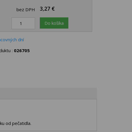
3,27 €
bez DPH
Do košíka
acovných dní
duktu :
026705
ku od pečatidla.