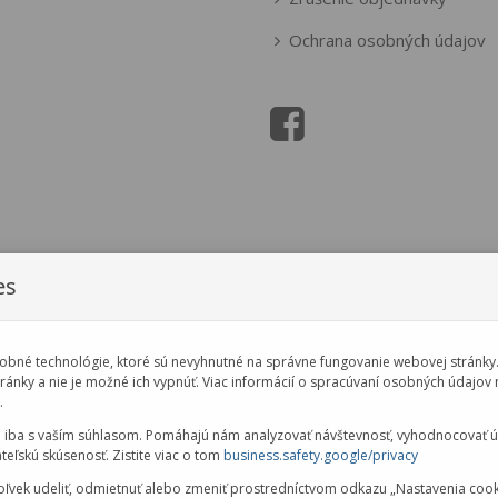
Ochrana osobných údajov
es
bné technológie, ktoré sú nevyhnutné na správne fungovanie webovej stránky.
ánky a nie je možné ich vypnúť. Viac informácií o spracúvaní osobných údajov 
.
 iba s vaším súhlasom. Pomáhajú nám analyzovať návštevnosť, vyhodnocovať 
ateľskú skúsenosť. Zistite viac o tom
business.safety.google/privacy
ľvek udeliť, odmietnuť alebo zmeniť prostredníctvom odkazu „Nastavenia cooki