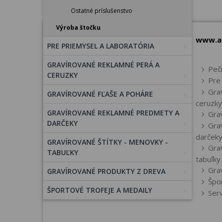
Ostatné príslušenstvo
Výroba štočku
www.a
PRE PRIEMYSEL A LABORATÓRIA
GRAVÍROVANÉ REKLAMNÉ PERÁ A
Peč
CERUZKY
Pre 
Gra
GRAVÍROVANÉ FĽAŠE A POHÁRE
ceruzky
GRAVÍROVANÉ REKLAMNÉ PREDMETY A
Gra
DARČEKY
Gra
darček
GRAVÍROVANÉ ŠTÍTKY - MENOVKY -
Gra
TABUĽKY
tabuľky
Gra
GRAVÍROVANÉ PRODUKTY Z DREVA
Špo
ŠPORTOVÉ TROFEJE A MEDAILY
Ser