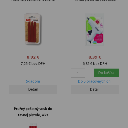
8,92 €
8,39 €
7,25 € bez DPH
6,82 € bez DPH
Do košíka
Skladom
Do 5 pracovných dní
Detail
Detail
Pružný pečatný vosk do
tavnej pištole, 4 ks