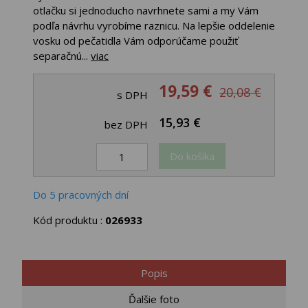
otlačku si jednoducho navrhnete sami a my Vám
podľa návrhu vyrobíme raznicu. Na lepšie oddelenie
vosku od pečatidla Vám odporúčame použiť
separačnú...
viac
19,59 €
20,08 €
s DPH
15,93 €
bez DPH
Do košíka
Do 5 pracovných dní
Kód produktu :
026933
Popis
Ďalšie foto