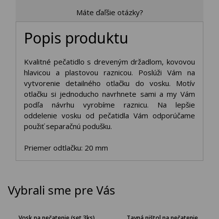
Máte ďaľšie otázky?
Popis produktu
Kvalitné pečatidlo s dreveným držadlom, kovovou
hlavicou a plastovou raznicou. Poslúži Vám na
vytvorenie detailného otlačku do vosku. Motív
otlačku si jednoducho navrhnete sami a my Vám
podľa návrhu vyrobíme raznicu. Na lepšie
oddelenie vosku od pečatidla Vám odporúčame
použiť separačnú podušku.
Priemer odtlačku: 20 mm
Vybrali sme pre Vás
Vosk na pečatenie (set 3ks)
Tavná pištol na pečatenie