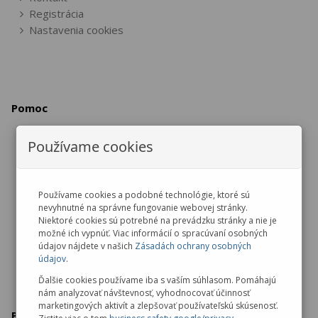
Registrácia
Nastavenia cookies
Pomoc
Používame cookies
Vrátenie / výmena tovaru
Reklamácia tovaru
Zrušenie objednávky
Používame cookies a podobné technológie, ktoré sú
nevyhnutné na správne fungovanie webovej stránky.
Ochrana osobných údajov
Niektoré cookies sú potrebné na prevádzku stránky a nie je
možné ich vypnúť. Viac informácií o spracúvaní osobných
údajov nájdete v našich
Zásadách ochrany osobných
údajov
.
Ďalšie cookies používame iba s vaším súhlasom. Pomáhajú
nám analyzovať návštevnosť, vyhodnocovať účinnosť
marketingových aktivít a zlepšovať používateľskú skúsenosť.
Predajňa v Malackách