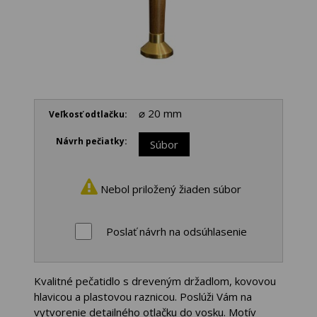
⌀ 20 mm
Veľkosť odtlačku:
Návrh pečiatky:
Súbor
Nebol priložený žiaden súbor
Poslať návrh na odsúhlasenie
Kvalitné pečatidlo s dreveným držadlom, kovovou
hlavicou a plastovou raznicou. Poslúži Vám na
vytvorenie detailného otlačku do vosku. Motív